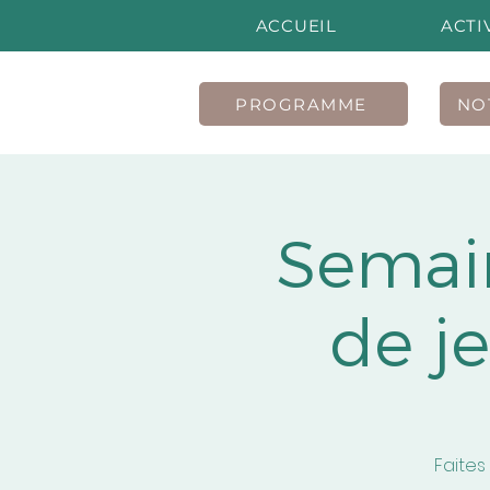
ACCUEIL
ACTI
PROGRAMME
NO
Semain
de je
Faites