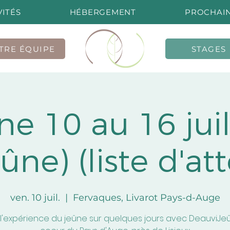
VITÉS
HÉBERGEMENT
PROCHAIN
TRE ÉQUIPE
STAGES
e 10 au 16 juille
ûne) (liste d'at
ven. 10 juil.
  |  
Fervaques, Livarot Pays-d-Auge
 l'expérience du jeûne sur quelques jours avec DeauviJe