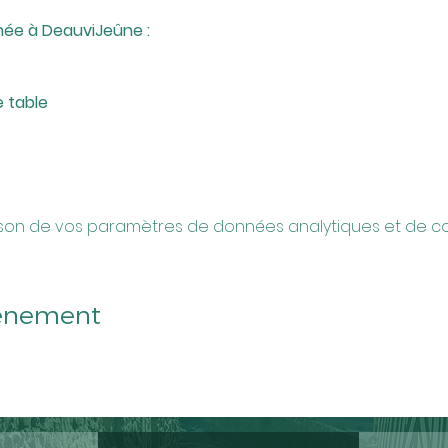
ée à DeauviJeûne :
e table
son de vos paramètres de données analytiques et de coo
vénement