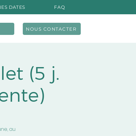
ES DATES
FAQ
NOUS CONTACTER
t (5 j.
tente)
ûne, au